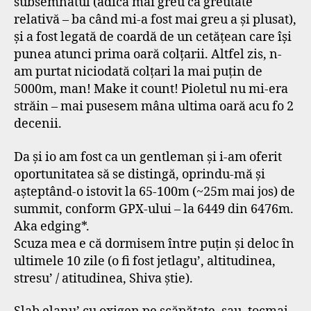
subsemnatul (adică mai greu ca greutate
relativă – ba când mi-a fost mai greu a și plusat),
și a fost legată de coardă de un cetățean care își
punea atunci prima oară colțarii. Altfel zis, n-
am purtat niciodată colțari la mai puțin de
5000m, man! Make it count! Pioletul nu mi-era
străin – mai pusesem mâna ultima oară acu fo 2
decenii.
Da și io am fost ca un gentleman și i-am oferit
oportunitatea să se distingă, oprindu-mă și
așteptând-o istovit la 65-100m (~25m mai jos) de
summit, conform GPX-ului – la 6449 din 6476m.
Aka edging*.
Scuza mea e că dormisem între puțin și deloc în
ultimele 10 zile (o fi fost jetlagu’, altitudinea,
stresu’ / atitudinea, Shiva știe).