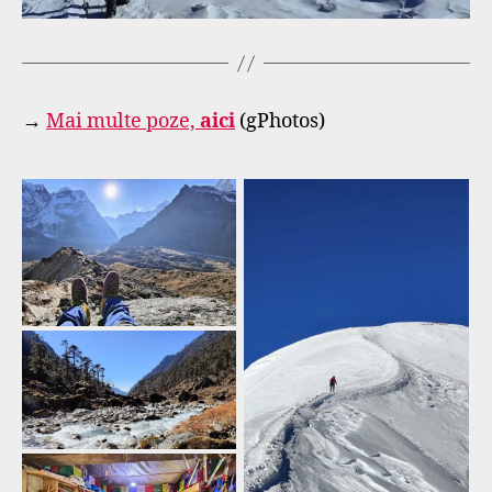
→
Mai multe poze,
aici
(gPhotos)