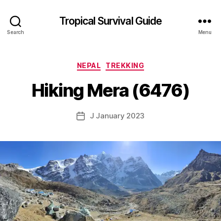
Tropical Survival Guide
Search
Menu
B
y
Categories
NEPAL
TREKKING
g
o
Hiking Mera (6476)
s
p
o
Post
J January 2023
Post
d
author
date
a
r
s
e
f