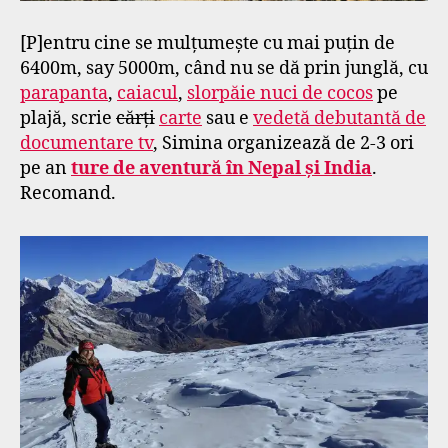
[P]entru cine se mulțumește cu mai puțin de
6400m, say 5000m, când nu se dă prin junglă, cu
parapanta
,
caiacul
,
slorpăie nuci de cocos
pe
plajă, scrie
cărți
carte
sau e
vedetă debutantă de
documentare tv
, Simina organizează de 2-3 ori
pe an
ture de aventură în Nepal și India
.
Recomand.