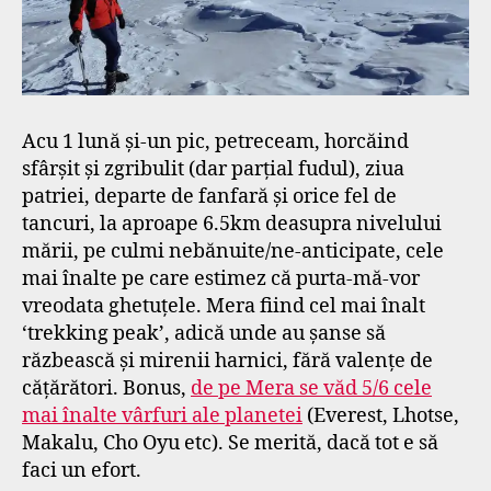
Acu 1 lună și-un pic, petreceam, horcăind
sfârșit și zgribulit (dar parțial fudul), ziua
patriei, departe de fanfară și orice fel de
tancuri, la aproape 6.5km deasupra nivelului
mării, pe culmi nebănuite/ne-anticipate, cele
mai înalte pe care estimez că purta-mă-vor
vreodata ghetuțele. Mera fiind cel mai înalt
‘trekking peak’, adică unde au șanse să
răzbească și mirenii harnici, fără valențe de
cățărători. Bonus,
de pe Mera se văd 5/6 cele
mai înalte vârfuri ale planetei
(Everest, Lhotse,
Makalu, Cho Oyu etc). Se merită, dacă tot e să
faci un efort.