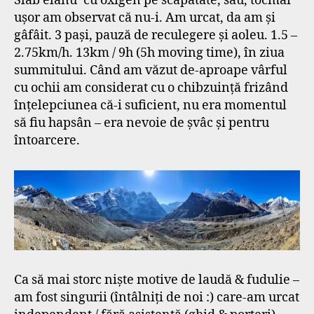
Slab elanu’ cu oxigen pe scăpătate, sau, tocmai
ușor am observat că nu-i. Am urcat, da am și
gâfâit. 3 pași, pauză de reculegere și aoleu. 1.5 –
2.75km/h. 13km / 9h (5h moving time), în ziua
summitului. Când am văzut de-aproape vârful
cu ochii am considerat cu o chibzuință frizând
înțelepciunea că-i suficient, nu era momentul
să fiu hapsân – era nevoie de șvâc și pentru
întoarcere.
Ca să mai storc niște motive de laudă & fudulie –
am fost singurii (întâlniți de noi :) care-am urcat