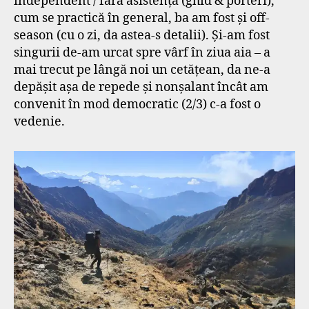
independent / fără asistență (ghid & porteri),
cum se practică în general, ba am fost și off-
season (cu o zi, da astea-s detalii). Și-am fost
singurii de-am urcat spre vârf în ziua aia – a
mai trecut pe lângă noi un cetățean, da ne-a
depășit așa de repede și nonșalant încât am
convenit în mod democratic (2/3) c-a fost o
vedenie.