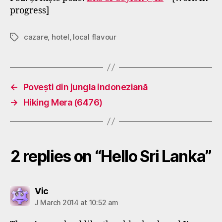
progress]
cazare
,
hotel
,
local flavour
Tags
←
Povești din jungla indoneziană
→
Hiking Mera (6476)
2 replies on “Hello Sri Lanka”
says:
Vic
J March 2014 at 10:52 am