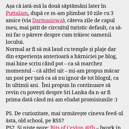
Așa că iată-mă la două săptămâni later în
Puttalam
, după ce m-am plimbat 10 zile cu 3
amice (via
Darmasiswa
), câteva zile de capul
meu, mai pitit de circuitul turistic default, ca să-
mi fac o părere despre cum trăiesc oamenii
locului.
Normal ar fi să mă laud cu temple și plaje dar
din experiența anterioară a hărniciei pe blog,
mai bine scriu când pot – ca să marchez
momentul – că altfel uit – mi-am propus măcar
un post per țară ca să nu ignor de tot blogul, ca
în ultimii ani. Îmi propun în continuare să
revin cu povești despre Sri Lanka da n-ar fi
prima dată când mi-am eludat promisiunile :)
PS. De curiozitate, mai urmărește cineva feed-ul
ăsta, old school, pe RSS?
PS2. Și niște poze:
Bits of Ceylon @fb
– [work in