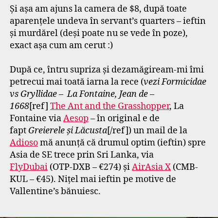
Și așa am ajuns la camera de $8, după toate
aparențele undeva în servant’s quarters – ieftin
și murdărel (deși poate nu se vede în poze),
exact așa cum am cerut :)
După ce, întru supriza și dezamăgiream-mi îmi
petrecui mai toată iarna la rece (
vezi Formicidae
vs Gryllidae – La Fontaine, Jean de –
1668
[ref]
The Ant and the Grasshopper
, La
Fontaine via
Aesop
– în original e de
fapt
Greierele și Lăcusta
[/ref]) un mail de la
Adioso
mă anunță că drumul optim (ieftin) spre
Asia de SE trece prin Sri Lanka, via
FlyDubai
(OTP-DXB – €274) și
AirAsia X
(CMB-
KUL – €45). Nițel mai ieftin pe motive de
Vallentine’s bănuiesc.