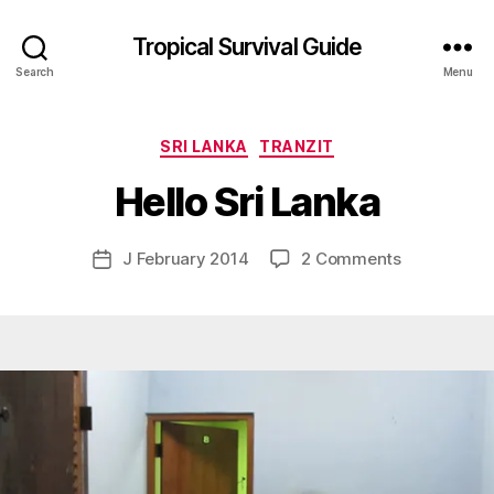
Tropical Survival Guide
Search
Menu
B
y
Categories
SRI LANKA
TRANZIT
g
o
Hello Sri Lanka
s
p
o
Post
on
J February 2014
2 Comments
Post
d
author
Hello
date
a
Sri
r
Lanka
s
e
f