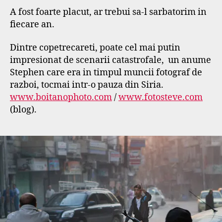
r
A fost foarte placut, ar trebui sa-l sarbatorim in
s
fiecare an.
e
f
Dintre copetrecareti, poate cel mai putin
impresionat de scenarii catastrofale, un anume
Stephen care era in timpul muncii fotograf de
razboi, tocmai intr-o pauza din Siria.
www.boitanophoto.com
/
www.fotosteve.com
(blog).