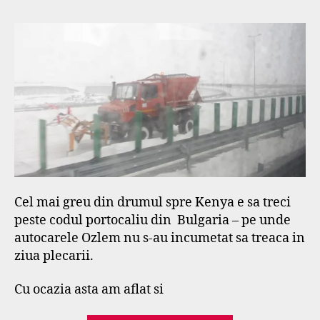
a
r
s
e
f
Cel mai greu din drumul spre Kenya e sa treci
peste codul portocaliu din Bulgaria – pe unde
autocarele Ozlem nu s-au incumetat sa treaca in
ziua plecarii.
Cu ocazia asta am aflat si