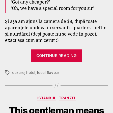
‘Got any cheaper?’
‘Oh, we have a special room for you sir’
Și așa am ajuns la camera de $8, după toate
aparențele undeva în servant’s quarters – ieftin
și murdărel (deși poate nu se vede în poze),
exact așa cum am cerut :)
“Hello
CONTINUE READING
Sri
Lanka”
cazare
,
hotel
,
local flavour
Tags
Categories
B
ISTANBUL
TRANZIT
y
This gentleman means
g