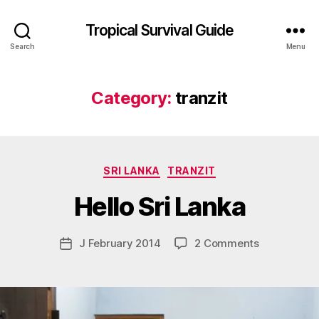
Tropical Survival Guide
Search
Menu
Category:
tranzit
B
y
Categories
SRI LANKA
TRANZIT
g
o
Hello Sri Lanka
s
p
o
Post
on
J February 2014
2 Comments
Post
d
author
Hello
date
a
Sri
r
Lanka
s
e