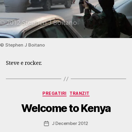
© Stephen J Boitano
Steve e rocker.
B
y
Categories
PREGATIRI
TRANZIT
g
o
Welcome to Kenya
s
p
o
Post
J December 2012
Post
d
author
date