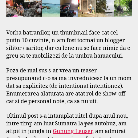
Vorba batranilor, un thumbnail face cat cel
putin 10 cuvinte, n-am fost tocmai un blogger
silitor / saritor, dar cu lene nu se face nimic da e
greu sa te mobilizezi de la umbra hamacului.
Poza de mai sus s-ar vrea un teaser
presupunand c-o sa ma invrednicesc la un mom
dat sa explicitez (de intentionat intentionez).
Enumerarea alaturata are atat rol de show-off
cat si de personal note, ca sa nu uit.
Ultimul post s-a intamplat nitel dupa anul nou,
intre timp am luat Sumatra la
pas
autobuz, am
atipit in jungla in
Gunung Leuser
, am admirat