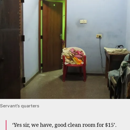
f
Servant’s quarters
‘Yes sir, we have, good clean room for $15’.