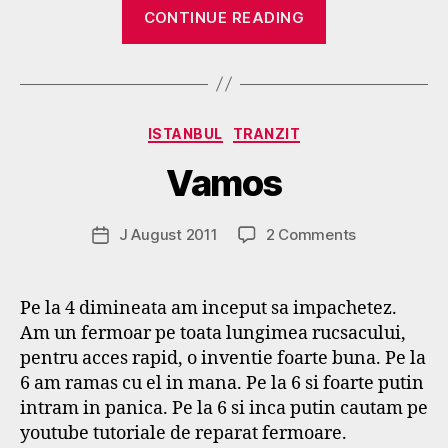
“Welcome
CONTINUE READING
to
Kenya”
B
y
Categories
ISTANBUL
TRANZIT
g
o
Vamos
s
p
o
Post
on
J August 2011
2 Comments
Post
d
author
Vamos
date
a
r
Pe la 4 dimineata am inceput sa impachetez.
s
Am un fermoar pe toata lungimea rucsacului,
e
f
pentru acces rapid, o inventie foarte buna. Pe la
6 am ramas cu el in mana. Pe la 6 si foarte putin
intram in panica. Pe la 6 si inca putin cautam pe
youtube tutoriale de reparat fermoare.