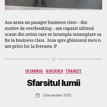
Asa arata un pasager business class – din
motive de overbooking – am capatat ultimul
scaun din avion care se intampla-intamplare sa
fie la business class. Insa spre ghinionul meu n-
am prins loc la fereasta :P
B
y
Categories
ISTANBUL
QUICKIES
TRANZIT
g
o
Sfarsitul lumii
s
p
o
Post
J December 2012
Post
d
author
date
a