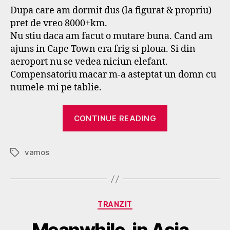
Dupa care am dormit dus (la figurat & propriu)
pret de vreo 8000+km.
Nu stiu daca am facut o mutare buna. Cand am
ajuns in Cape Town era frig si ploua. Si din
aeroport nu se vedea niciun elefant.
Compensatoriu macar m-a asteptat un domn cu
numele-mi pe tablie.
“Vamos”
CONTINUE READING
vamos
Tags
B
y
Categories
TRANZIT
g
o
Meanwhile, in Asia..
s