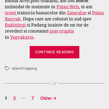
Banda Aceh post-tsunami, am fost
atacat
intimidat de maimute in
Pulau Weh
, si-am
testat
trainicia hamacelor din
Simeulue
si
Pulau
Banyak
. Dupa care am coborat in sud spre
Bukittingi
si Padang inainte de un tur de
revederi si constatari
post eruptie
in
Yogyakarta
.
“Meanwhile,
CONTINUE READING
in
Asia..”
island hopping
Tags
Posts
…
1
2
7
Older
→
pagination