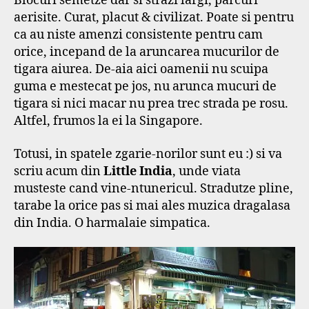
Blocuri semetze dar si strazi largi, parcuri
aerisite. Curat, placut & civilizat. Poate si pentru
ca au niste amenzi consistente pentru cam
orice, incepand de la aruncarea mucurilor de
tigara aiurea. De-aia aici oamenii nu scuipa
guma e mestecat pe jos, nu arunca mucuri de
tigara si nici macar nu prea trec strada pe rosu.
Altfel, frumos la ei la Singapore.
Totusi, in spatele zgarie-norilor sunt eu :) si va
scriu acum din
Little India
, unde viata
musteste cand vine-ntunericul. Stradutze pline,
tarabe la orice pas si mai ales muzica dragalasa
din India. O harmalaie simpatica.