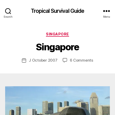
Tropical Survival Guide
Search
Menu
B
y
Categories
SINGAPORE
g
o
Singapore
s
p
o
Post
on
J October 2007
6 Comments
Post
d
author
Singapore
date
a
r
s
e
f