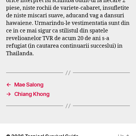
orice interpret isi schimba outfit-ul la fiecare 2
piese, niste rochii de variete-cabaret, insufletite
de niste miscari suave, aducand vag a dansuri
hawaiene. Urmarindu-le vestimentatia sunt din
ce in ce mai sigur ca stilistul din spatele
revelioanelor TVR de acum 20 de ani s-a
refugiat (in cautarea continuarii succeslui) in
Thailanda.
←
Mae Salong
→
Chiang Khong