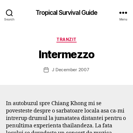
Tropical Survival Guide
Search
Menu
B
y
Categories
TRANZIT
g
o
Intermezzo
s
p
o
Post
J December 2007
Post
d
author
date
a
r
s
e
In autobuzul spre Chiang Khong mi se
f
povesteste despre o sarbatoare locala asa ca-mi
intrerup drumul la jumatatea distantei pentru o
penultima experienta thailandeza. La fata