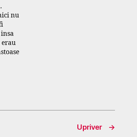
.
nici nu
fi
 insa
 erau
astoase
Upriver
→