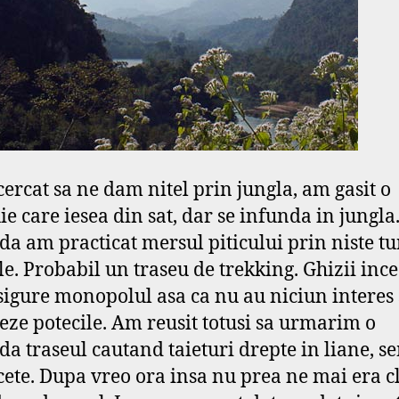
ercat sa ne dam nitel prin jungla, am gasit o
ie care iesea din sat, dar se infunda in jungla
da am practicat mersul piticului prin niste
tu
le. Probabil un traseu de trekking. Ghizii inc
asigure monopolul asa ca nu au niciun interes
ze potecile. Am reusit totusi sa urmarim o
da traseul cautand taieturi drepte in liane, 
ete. Dupa vreo ora insa nu prea ne mai era c