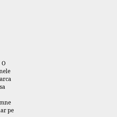
. O
nele
earca
 sa
semne
lar pe