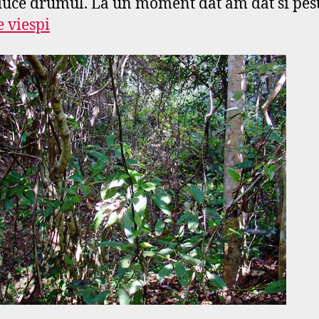
uce drumul. La un moment dat am dat si pes
e viespi