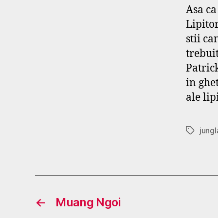
Asa ca
Lipito
stii c
trebui
Patric
in ghet
ale lip
jungl
Tags
←
Muang Ngoi