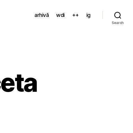
arhivă
wdi
++
ig
Search
ceta