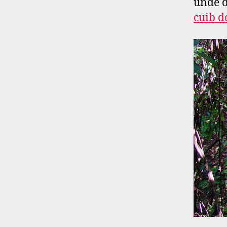
unde d
cuib d