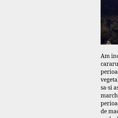
Am inc
cararu
perioa
vegeta
sa-si 
marche
perioa
de mac