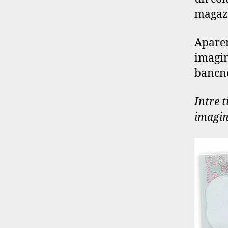
magazi
Aparen
imagin
bancno
Intre 
imagina