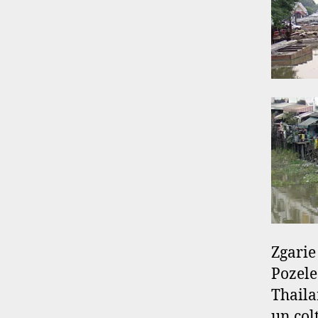
Zgarie
Pozele
Thaila
un col