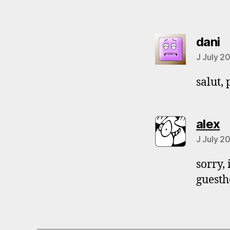
s
dani
J July 2
salut,
s
alex
J July 2
sorry,
guesth