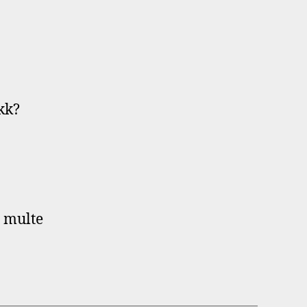
bkk?
i multe