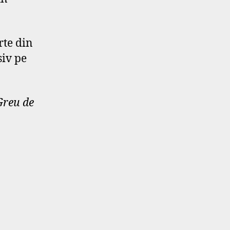
rte din
siv pe
Greu de