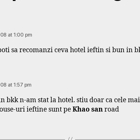
ays:
008 at 1:00 pm
 poti sa recomanzi ceva hotel ieftin si bun in 
ays:
008 at 1:57 pm
 in bkk n-am stat la hotel. stiu doar ca cele ma
ouse-uri ieftine sunt pe
Khao san
road