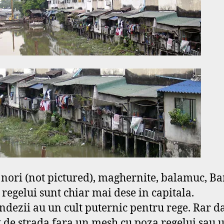
 nori (not pictured), maghernite, balamuc, B
 regelui sunt chiar mai dese in capitala.
ndezii au un cult puternic pentru rege. Rar d
t de strada fara un mesh cu poza regelui sau 