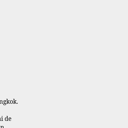
angkok.
ai de
un