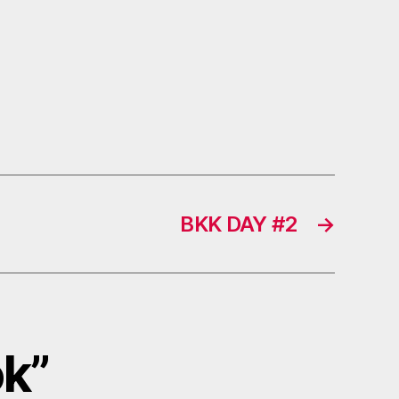
BKK DAY #2
→
ok”