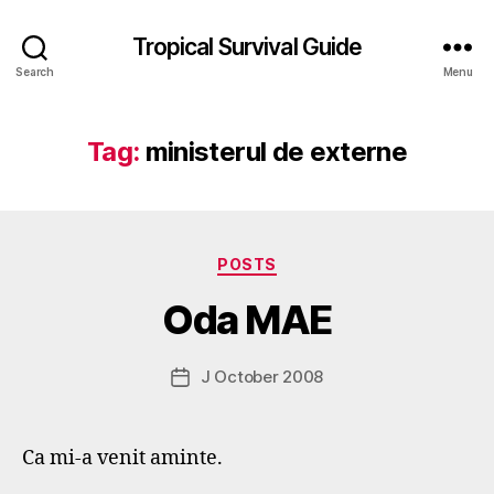
Tropical Survival Guide
Search
Menu
Tag:
ministerul de externe
B
y
Categories
POSTS
g
o
Oda MAE
s
p
o
Post
J October 2008
Post
d
author
date
a
r
Ca mi-a venit aminte.
s
e