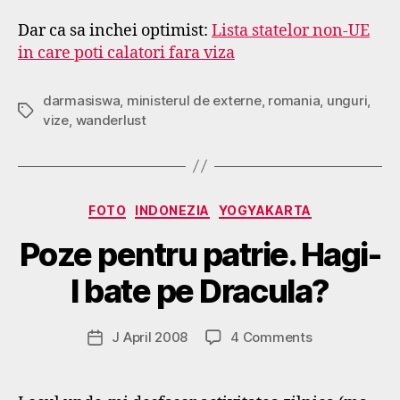
Dar ca sa inchei optimist:
Lista statelor non-UE
in care poti calatori fara viza
darmasiswa
,
ministerul de externe
,
romania
,
unguri
,
Tags
vize
,
wanderlust
Categories
B
FOTO
INDONEZIA
YOGYAKARTA
y
Poze pentru patrie. Hagi-
g
o
l bate pe Dracula?
s
p
o
Post
on
J April 2008
4 Comments
Post
d
author
Poze
date
a
pentru
r
patrie.