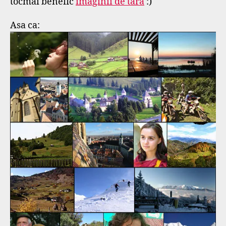
tocmai benefic
imaginii de tara
:)
Asa ca: