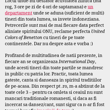
Locul unde-mi desfasor activitatea zilnica (ma
s
Hagi-
rog, 3 ore pe zi de 4 ori de saptamana) e
un
e
l
f
departament
unde se aduna (suficient de multi)
bate
tineri din toata lumea, sa invete indoneziana.
pe
Petrecerile sunt mai de mai fiecare data perfect
Dracula?
aliniate spiritului ONU, reclame perfecta
United
Colors of Benetton
cu tineri de pe toate
continentele. Dar nu despre asta e vorba :)
Profitand de multitudinea de natii prezente, in
fiecare an se organizeaza
International Day
,
unde acesti tineri din toate partile se mandresc
in public cu patria lor. Practic, toata lumea
gateste, canta si danseaza in spiritul traditiilor
de pe-acasa. Din respect pt .ro, m-a abtinut de la
toate cele 3 – pentru ca omleta si ceaiul nu sunt
mancari traditionale romanesti, si daca as fi
incercat sa dansez/cant, sunt sigur ca n-ar fi fost