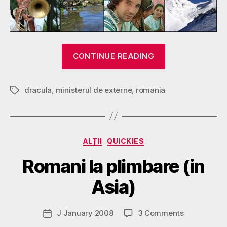
“Poze
CONTINUE READING
pentru
patrie.
dracula
,
ministerul de externe
,
romania
Hagi-
Tags
l
bate
pe
Categories
B
ALȚII
QUICKIES
Dracula?”
y
Romani la plimbare (in
g
o
Asia)
s
p
o
Post
on
J January 2008
3 Comments
Post
d
author
Romani
date