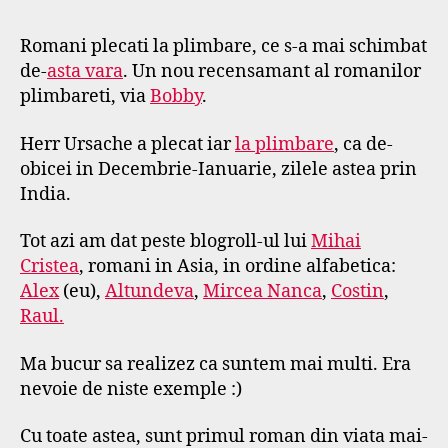
a
la
r
plimbare
Romani plecati la plimbare, ce s-a mai schimbat
s
(in
de-
asta vara
. Un nou recensamant al romanilor
e
Asia)
f
plimbareti, via
Bobby
.
Herr Ursache a plecat iar
la plimbare
, ca de-
obicei in Decembrie-Ianuarie, zilele astea prin
India.
Tot azi am dat peste blogroll-ul lui
Mihai
Cristea
, romani in Asia, in ordine alfabetica:
Alex
(eu),
Altundeva
,
Mircea Nanca
,
Costin
,
Raul.
Ma bucur sa realizez ca suntem mai multi. Era
nevoie de niste exemple :)
Cu toate astea, sunt primul roman din viata mai-