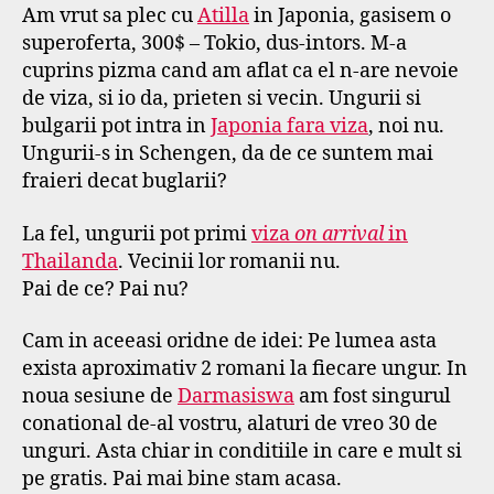
Am vrut sa plec cu
Atilla
in Japonia, gasisem o
f
superoferta, 300$ – Tokio, dus-intors. M-a
cuprins pizma cand am aflat ca el n-are nevoie
de viza, si io da, prieten si vecin. Ungurii si
bulgarii pot intra in
Japonia fara viza
, noi nu.
Ungurii-s in Schengen, da de ce suntem mai
fraieri decat buglarii?
La fel, ungurii pot primi
viza
on arrival
in
Thailanda
. Vecinii lor romanii nu.
Pai de ce? Pai nu?
Cam in aceeasi oridne de idei: Pe lumea asta
exista aproximativ 2 romani la fiecare ungur. In
noua sesiune de
Darmasiswa
am fost singurul
conational de-al vostru, alaturi de vreo 30 de
unguri. Asta chiar in conditiile in care e mult si
pe gratis. Pai mai bine stam acasa.