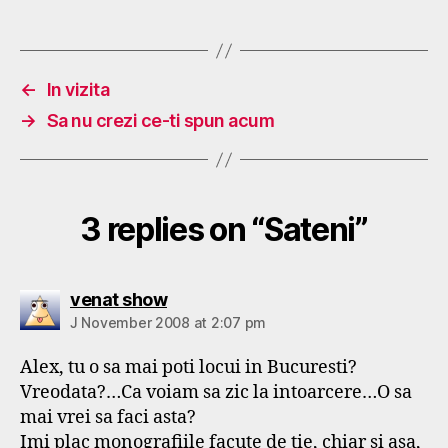
←
In vizita
→
Sa nu crezi ce-ti spun acum
3 replies on “Sateni”
says:
venat show
J November 2008 at 2:07 pm
Alex, tu o sa mai poti locui in Bucuresti?
Vreodata?…Ca voiam sa zic la intoarcere…O sa
mai vrei sa faci asta?
Imi plac monografiile facute de tie, chiar si asa,