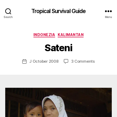
Tropical Survival Guide
Search
Menu
B
y
Categories
INDONEZIA
KALIMANTAN
g
o
Sateni
s
p
o
Post
on
J October 2008
3 Comments
Post
d
author
Sateni
date
a
r
s
e
f