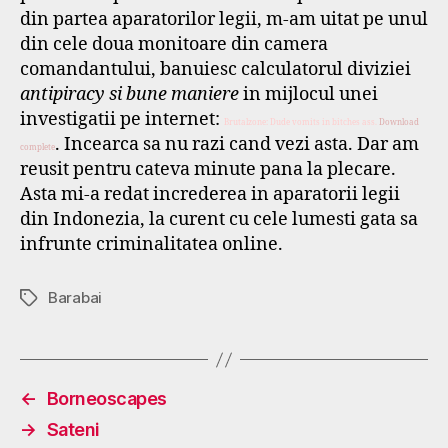
din partea aparatorilor legii, m-am uitat pe unul
din cele doua monitoare din camera
comandantului, banuiesc calculatorul diviziei
antipiracy si bune maniere
in mijlocul unei
investigatii pe internet:
Brutalzone: Dude vomits in bitches ass.
Download
. Incearca sa nu razi cand vezi asta. Dar am
complete
reusit pentru cateva minute pana la plecare.
Asta mi-a redat increderea in aparatorii legii
din Indonezia, la curent cu cele lumesti gata sa
infrunte criminalitatea online.
Barabai
Tags
←
Borneoscapes
→
Sateni