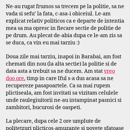
Ne-au rugat frumos sa trecem pe la politie, sa ne
vada si sefu’ la fata, c-asa-i obiceiul. Le-am
explicat relativ politicos ca e departe de intentia
mea sa ma opresc in fiecare sectie de politie de
pe drum. Au plecat de-abia dupa ce le-am zis sa
se duca, ca vin eu mai tarziu :)
Doua zile mai tarziu, inapoi in Barabai, am fost
chemati din nou (la alta sectie) la politie si de
data asta a trebuit sa ne ducem. Am stat
vreo
doo ore
, timp in care Iful s-a dus acasa sa ne
recupereze pasapoartele. Ca sa mai rupem
plictiseala, am fost invitati sa vizitam celulele
unde raulegiuitorii ne-au intampinat pasnici si
zambitori, bucurosi de oaspeti.
La plecare, dupa cele 2 ore umplute de
politetzuri plicticos-amuzante si povete sfatoase