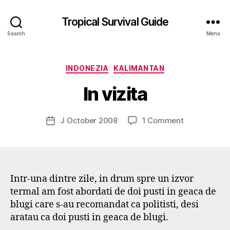
Tropical Survival Guide
Search
Menu
B
y
Categories
INDONEZIA
KALIMANTAN
g
o
In vizita
s
p
o
Post
on
J October 2008
1 Comment
Post
d
author
In
date
a
vizita
r
s
e
Intr-una dintre zile, in drum spre un izvor
f
termal am fost abordati de doi pusti in geaca de
blugi care s-au recomandat ca politisti, desi
aratau ca doi pusti in geaca de blugi.