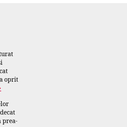
turat
i
cat
a oprit
»
elor
 decat
n prea-