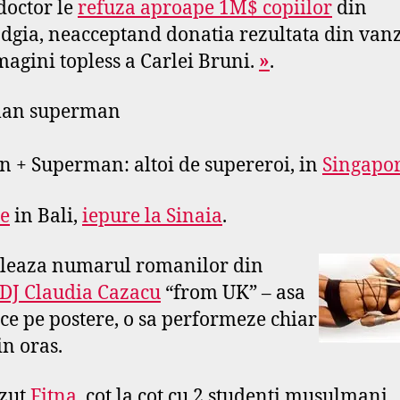
doctor le
refuza aproape 1M$ copiilor
din
gia, neacceptand donatia rezultata din van
magini topless a Carlei Bruni.
»
.
 + Superman: altoi de supereroi, in
Singapo
e
in Bali,
iepure la Sinaia
.
leaza numarul romanilor din
DJ Claudia Cazacu
“from UK” – asa
ce pe postere, o sa performeze chiar
in oras.
zut
Fitna
, cot la cot cu 2 studenti musulmani