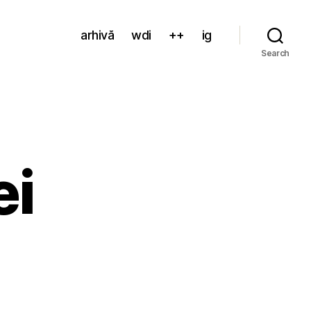
arhivă
wdi
++
ig
Search
ei