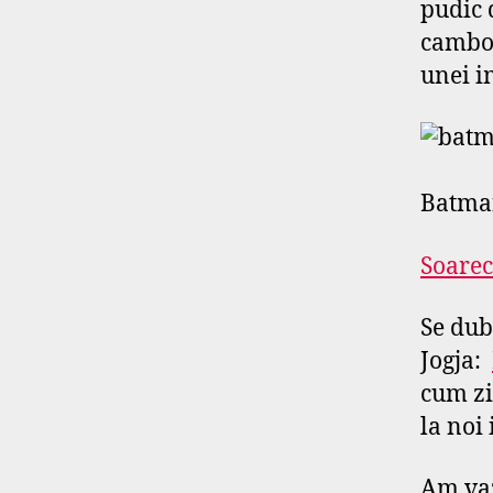
pudic 
cambod
unei i
Batman
Soarec
Se dub
Jogja:
cum zi
la noi 
Am va