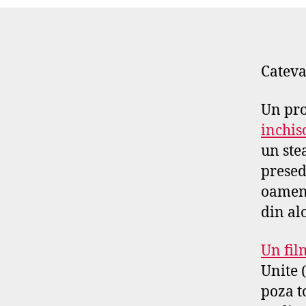
Cateva 
Un pro
inchis
un ste
presed
oamen
din al
Un fil
Unite 
poza t