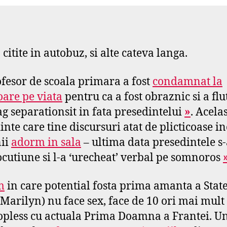
s
e
f
citite in autobuz, si alte cateva langa.
fesor de scoala primara a fost
condamnat la
oare pe viata
pentru ca a fost obraznic si a flu
ag separationsit in fata presedintelui
»
. Acelas
inte care tine discursuri atat de plicticoase in
ii
adorm in sala
– ultima data presedintele s-
ocutiune si l-a ‘urecheat’ verbal pe somnoros
m
in care potential fosta prima amanta a Stat
(Marilyn) nu face sex, face de 10 ori mai mult
opless cu actuala Prima Doamna a Frantei. U