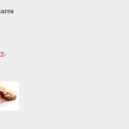
zarea
re
.