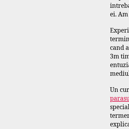
intreb
ei. Am
Experi
termin
cand a
3m tim
entuzi
mediu
Un cu
paras
specia
termenu
explic