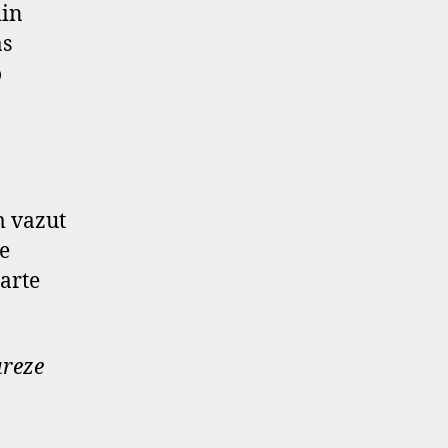
din
as
o
m vazut
de
oarte
ureze