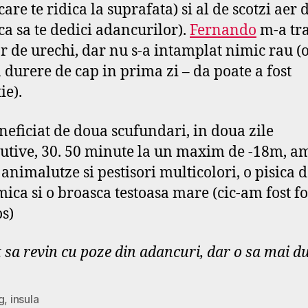
care te ridica la suprafata) si al de scotzi aer 
(ca sa te dedici adancurilor).
Fernando
m-a tr
or de urechi, dar nu s-a intamplat nimic rau (
 durere de cap in prima zi – da poate a fost
ie).
eficiat de doua scufundari, in doua zile
utive, 30. 50 minute la un maxim de -18m, a
 animalutze si pestisori multicolori, o pisica 
ica si o broasca testoasa mare (cic-am fost f
s)
 sa revin cu poze din adancuri, dar o sa mai d
g
,
insula