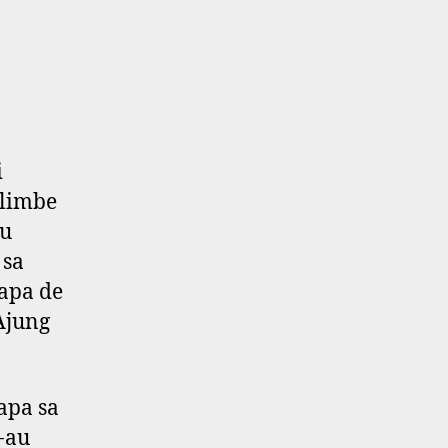
i
 plimbe
cu
 sa
 apa de
 Ajung
apa sa
e-au