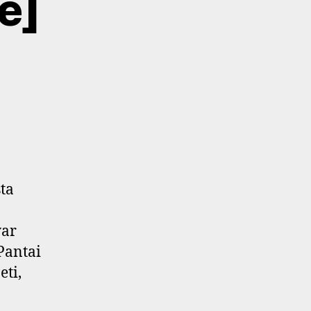
e]
sta
yar
 Pantai
eti,