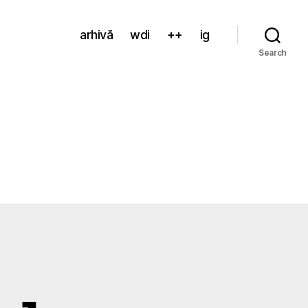
arhivă
wdi
++
ig
Search