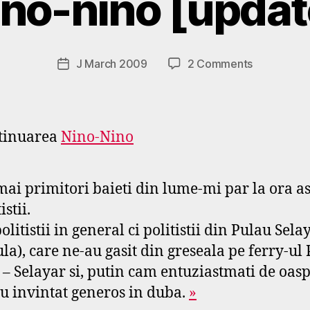
ino-nino [updat
o
s
p
o
Post
on
J March 2009
2 Comments
Post
d
author
nino-
date
a
nino
r
[update]
s
tinuarea
Nino-Nino
e
f
mai primitori baieti din lume-mi par la ora a
istii.
olitistii in general ci politistii din Pulau Sela
ula), care ne-au gasit din greseala pe ferry-ul
 – Selayar si, putin cam entuziastmati de oasp
u invintat generos in duba.
»