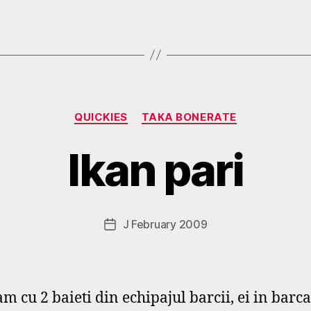
Categories
B
QUICKIES
TAKA BONERATE
y
g
Ikan pari
o
s
p
o
Post
J February 2009
Post
d
author
date
a
r
s
m cu 2 baieti din echipajul barcii, ei in barca
e