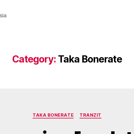
sia
Category:
Taka Bonerate
Categories
B
TAKA BONERATE
TRANZIT
y
g