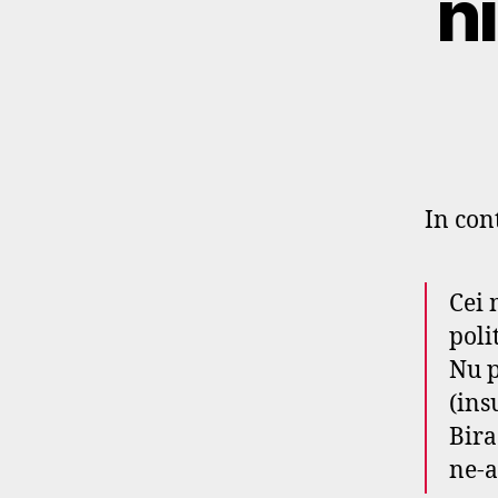
n
In con
Cei 
polit
Nu p
(ins
Bira
ne-a