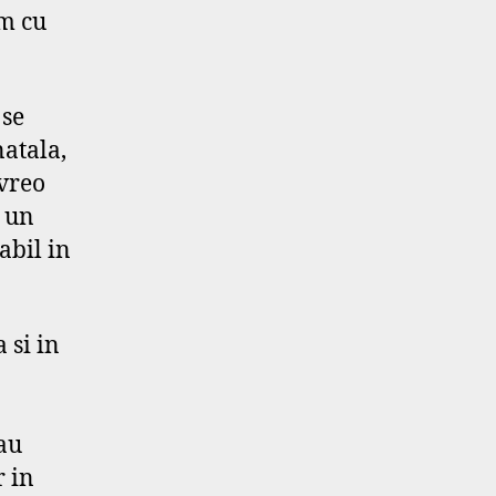
m cu
 se
atala,
 vreo
t un
abil in
 si in
-au
r in