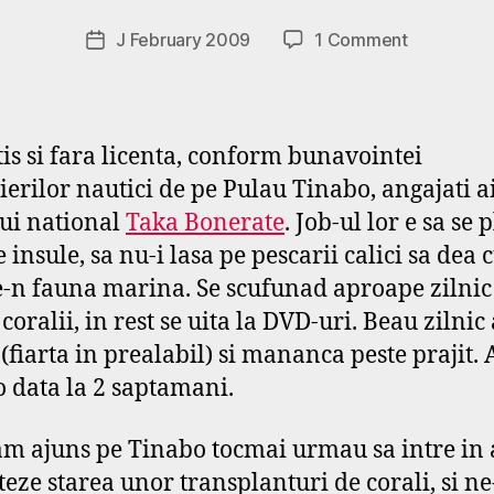
p
o
Post
on
J February 2009
1 Comment
Post
d
author
Free
date
a
Scuba
r
s
tis si fara licenta, conform bunavointei
e
f
ierilor nautici de pe Pulau Tinabo, angajati a
ui national
Taka Bonerate
. Job-ul lor e sa se
 insule, sa nu-i lasa pe pescarii calici sa dea 
n fauna marina. Se scufunad aproape zilnic
coralii, in rest se uita la DVD-uri. Beau zilnic
 (fiarta in prealabil) si mananca peste prajit.
o data la 2 saptamani.
m ajuns pe Tinabo tocmai urmau sa intre in 
teze starea unor transplanturi de corali, si n