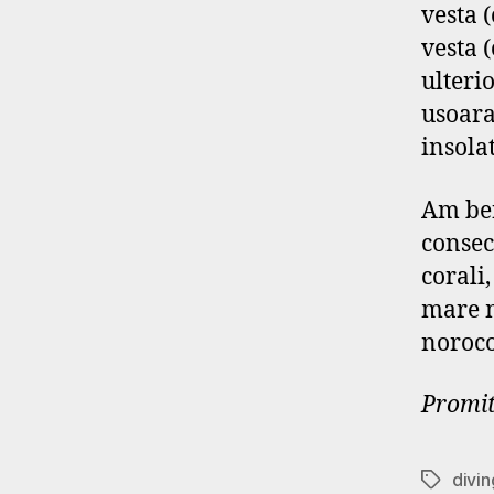
vesta (
vesta 
ulteri
usoara
insolat
Am ben
consec
corali,
mare m
noroco
Promit
divin
Tags