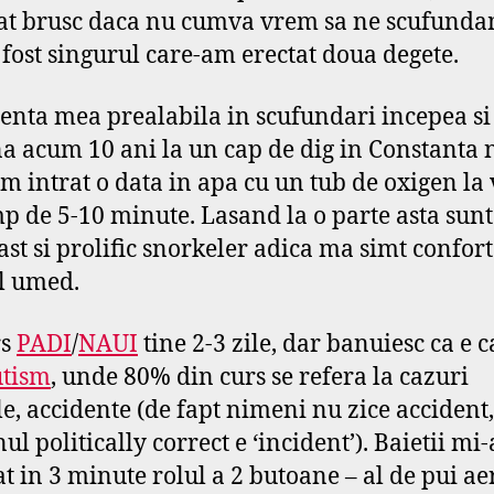
at brusc daca nu cumva vrem sa ne scufunda
 fost singurul care-am erectat doua degete.
enta mea prealabila in scufundari incepea si
a acum 10 ani la un cap de dig in Constanta n
m intrat o data in apa cu un tub de oxigen la
p de 5-10 minute. Lasand la o parte asta sun
ast si prolific snorkeler adica ma simt confort
l umed.
rs
PADI
/
NAUI
tine 2-3 zile, dar banuiesc ca e ca
utism
, unde 80% din curs se refera la cazuri
le, accidente (de fapt nimeni nu zice accident,
l politically correct e ‘incident’). Baietii mi
at in 3 minute rolul a 2 butoane – al de pui ae