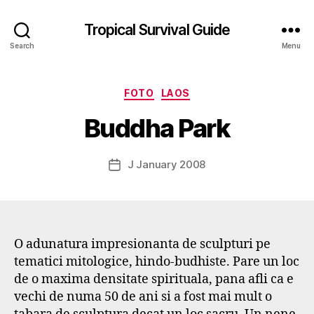
Tropical Survival Guide
Search
Menu
B
y
Categories
FOTO
LAOS
g
o
Buddha Park
s
p
o
Post
J January 2008
Post
d
author
date
a
r
s
e
O adunatura impresionanta de sculpturi pe
f
tematici mitologice, hindo-budhiste. Pare un loc
de o maxima densitate spirituala, pana afli ca e
vechi de numa 50 de ani si a fost mai mult o