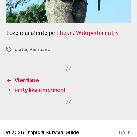
Poze mai atente pe
Flickr
/
Wikipedia entry
statui
,
Vientiane
Tags
←
Vientiane
→
Party like a mormon!
© 2026
Tropical Survival Guide
Up
↑