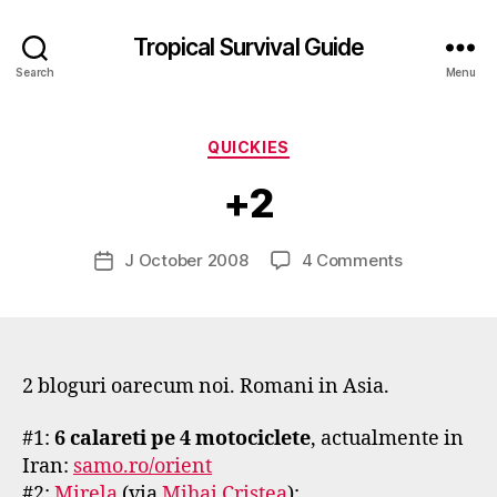
Tropical Survival Guide
Search
Menu
B
y
Categories
QUICKIES
g
o
+2
s
p
o
Post
on
J October 2008
4 Comments
Post
d
author
+2
date
a
r
s
e
2 bloguri oarecum noi. Romani in Asia.
f
#1:
6 calareti pe 4 motociclete
, actualmente in
Iran:
samo.ro/orient
#2:
Mirela
(via
Mihai Cristea
):