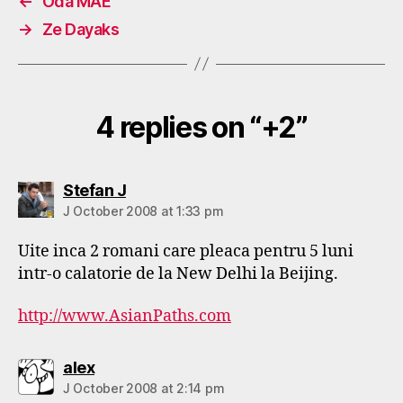
←
Oda MAE
→
Ze Dayaks
4 replies on “+2”
says:
Stefan J
J October 2008 at 1:33 pm
Uite inca 2 romani care pleaca pentru 5 luni
intr-o calatorie de la New Delhi la Beijing.
http://www.AsianPaths.com
says:
alex
J October 2008 at 2:14 pm