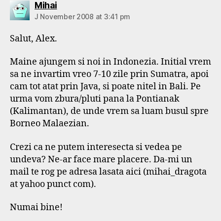
says:
Mihai
J November 2008 at 3:41 pm
Salut, Alex.
Maine ajungem si noi in Indonezia. Initial vrem
sa ne invartim vreo 7-10 zile prin Sumatra, apoi
cam tot atat prin Java, si poate nitel in Bali. Pe
urma vom zbura/pluti pana la Pontianak
(Kalimantan), de unde vrem sa luam busul spre
Borneo Malaezian.
Crezi ca ne putem interesecta si vedea pe
undeva? Ne-ar face mare placere. Da-mi un
mail te rog pe adresa lasata aici (mihai_dragota
at yahoo punct com).
Numai bine!