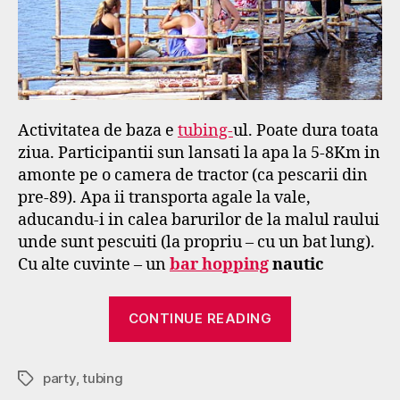
Activitatea de baza e
tubing-
ul. Poate dura toata
ziua. Participantii sun lansati la apa la 5-8Km in
amonte pe o camera de tractor (ca pescarii din
pre-89). Apa ii transporta agale la vale,
aducandu-i in calea barurilor de la malul raului
unde sunt pescuiti (la propriu – cu un bat lung).
Cu alte cuvinte – un
bar hopping
nautic
“Vang
CONTINUE READING
Vieng”
party
,
tubing
Tags