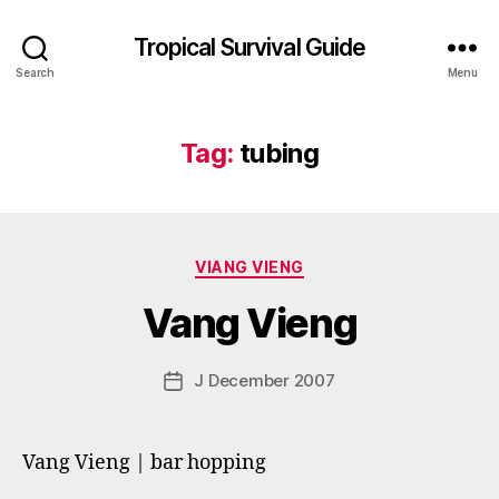
Tropical Survival Guide
Search
Menu
Tag:
tubing
B
y
Categories
VIANG VIENG
g
o
Vang Vieng
s
p
o
Post
J December 2007
Post
d
author
date
a
r
Vang Vieng | bar hopping
s
e