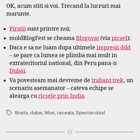
OK, acum stiti si voi. Trecand la lucruri mai
marunte.
Piratii
sunt printre noi;
moldBlogFest se cheama
Blogovat
(via
picsel
);
Daca e sa ne luam dupa ultimele
impresii ddd
– se pare ca lumea se plimba mai mult in
extrateritoriul national, din Peru pana-n
Dubai
.
Va povesteam mai devreme de
trabant trek
, un
scenariu asemanator – cateva echipe se
alearga cu
ricsele prin India
.
Braila
,
dubai
,
Miss
,
raceala
,
Spectaculos!
Tags