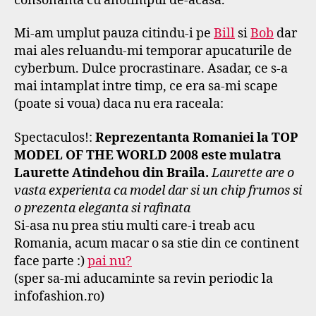
consonanta cu anotimpul de-acasa.
Mi-am umplut pauza citindu-i pe
Bill
si
Bob
dar
mai ales reluandu-mi temporar apucaturile de
cyberbum. Dulce procrastinare. Asadar, ce s-a
mai intamplat intre timp, ce era sa-mi scape
(poate si voua) daca nu era raceala:
Spectaculos!:
Reprezentanta Romaniei la TOP
MODEL OF THE WORLD 2008 este mulatra
Laurette Atindehou din Braila.
Laurette are o
vasta experienta ca model dar si un chip frumos si
o prezenta eleganta si rafinata
Si-asa nu prea stiu multi care-i treab acu
Romania, acum macar o sa stie din ce continent
face parte :)
pai nu?
(sper sa-mi aducaminte sa revin periodic la
infofashion.ro)