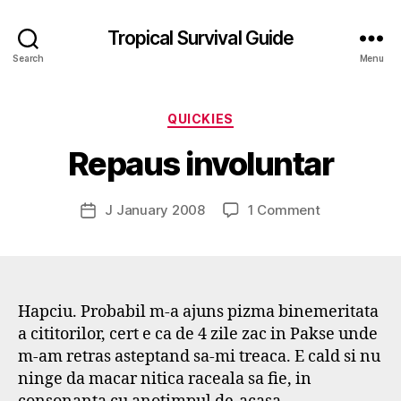
Tropical Survival Guide
Search
Menu
B
y
Categories
QUICKIES
g
o
Repaus involuntar
s
p
o
Post
on
J January 2008
1 Comment
Post
d
author
Repaus
date
a
involuntar
r
s
e
Hapciu. Probabil m-a ajuns pizma binemeritata
f
a cititorilor, cert e ca de 4 zile zac in Pakse unde
m-am retras asteptand sa-mi treaca. E cald si nu
ninge da macar nitica raceala sa fie, in