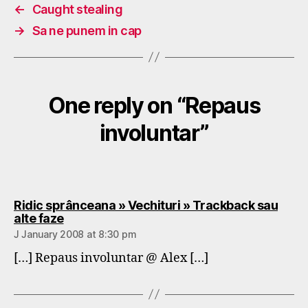
←
Caught stealing
→
Sa ne punem in cap
One reply on “Repaus
involuntar”
Ridic sprânceana » Vechituri » Trackback sau
says:
alte faze
J January 2008 at 8:30 pm
[…] Repaus involuntar @ Alex […]