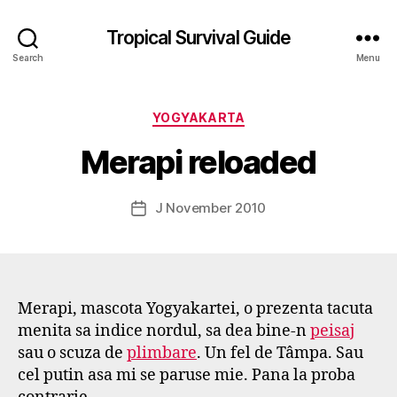
Tropical Survival Guide
Search
Menu
B
y
Categories
YOGYAKARTA
g
o
Merapi reloaded
s
p
o
Post
J November 2010
Post
d
author
date
a
r
s
e
Merapi, mascota Yogyakartei, o prezenta tacuta
f
menita sa indice nordul, sa dea bine-n
peisaj
sau o scuza de
plimbare
. Un fel de Tâmpa. Sau
cel putin asa mi se paruse mie. Pana la proba