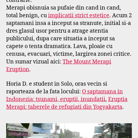
contrarie.
Merapi obisnuia sa pufaie din cand in cand,
total benign, cu
implicatii strict estetice
. Acum 2
saptamani insa a inceput sa stranute, initial si-a
dres glasul usor pentru a atrage atentia
publicului, dupa care situatia a inceput sa
capete o tenta dramatica. Lava, ploaie cu
cenusa, evacuari, victime, largirea zonei critice.
Un sumar vizual aici:
The Mount Merapi
Eruption
.
Horia D. e student in Solo, oras vecin si
raporteaza de la fata locului:
O saptamana in
Indonezia: tsunami, eruptii, inundatii
,
Eruptia
Merapi: taberele de refugiati din Yogyakarta
.