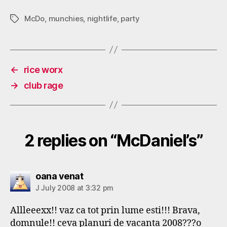
McDo
,
munchies
,
nightlife
,
party
Tags
←
rice worx
→
club rage
2 replies on “McDaniel’s”
says:
oana venat
J July 2008 at 3:32 pm
Allleeexx!! vaz ca tot prin lume esti!!! Brava,
domnule!! ceva planuri de vacanta 2008???o