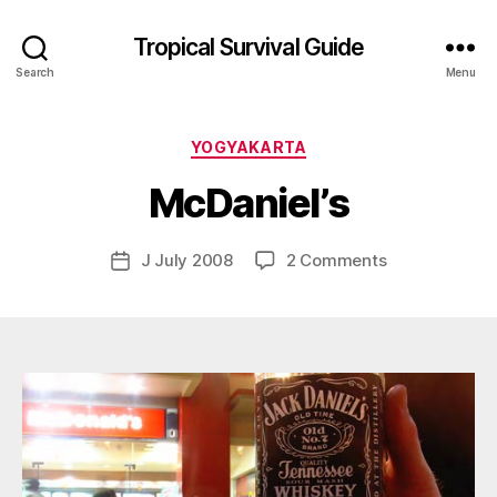
Tropical Survival Guide
Search
Menu
B
y
Categories
YOGYAKARTA
g
o
McDaniel’s
s
p
o
Post
on
J July 2008
2 Comments
Post
d
author
McDaniel’s
date
a
r
s
e
f