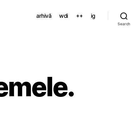
arhivă
wdi
++
ig
Search
emele.