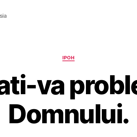
sia
Categories
IPOH
ati-va probl
B
y
Domnului.
g
o
s
p