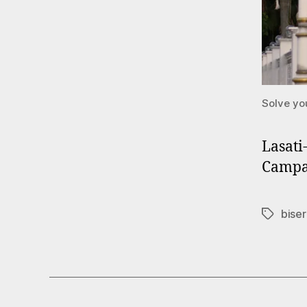
Solve yo
Lasati
Campan
biser
Tags