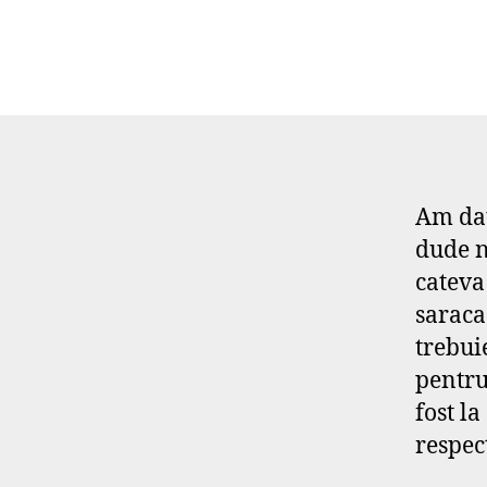
Am da
dude n
cateva
saraca
trebui
pentru 
fost l
respec