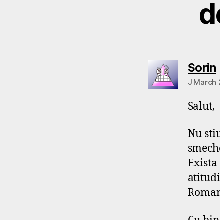
d
Sorin
J March 
Salut,
Nu sti
smecher
Exista
atitud
Romani