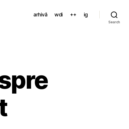
arhivă
wdi
++
ig
Search
espre
t