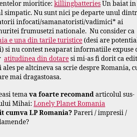
entelor mioritice:
killingbatteries
Un baiat in
l simpatic. Nu sunt nici pe departe unul dint
atorii infocati/samanatoristi/vadimici* ai
uritei frumusetzi nationale. Nu consider ca
a e una din tarile turistice
(desi are potentia
i) si nu contest neaparat informatiile expuse 
ar
atitudinea din dotare
si mi-as fi dorit ca edi
fi ales pe altcineva sa scrie despre Romania, c
re mai dragastoasa.
easi tema
va foarte recomand
articolul sus-
lui Mihai:
Lonely Planet Romania
itit cumva LP Romania?
Pareri / impresii /
damende?