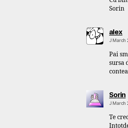
Cu bin
Sorin
s
alex
J March 
Pai sm
sursa d
contea
Sorin
J March 
Te cre
Intotd