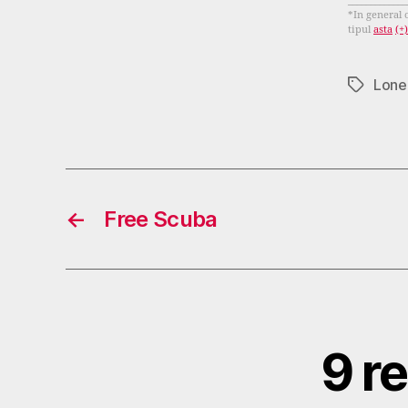
_____________
*In general 
tipul
asta
(+)
Lone
Tags
←
Free Scuba
9 r