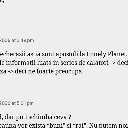
e,
ays:
2009 at 3:49 pm
echerasii astia sunt apostoli la Lonely Planet.
e informatii luata in serios de calatori -> dec
za -> deci ne foarte preocupa.
says:
2009 at 5:01 pm
d, dar poti schimba ceva ?
eauna vor exista “buni” si “rai”. Nu putem noi