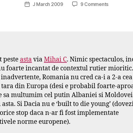
o
Post
on
J March 2009
9 Comments
Post
d
author
Cu
date
a
dragoste,
r
despre
s
Romania.
e
not
f
t peste
asta
via
Mihai C
. Nimic spectaculos, i
u foarte incantat de contextul rutier mioritic
 inadvertente, Romania nu cred ca-i a 2-a ce
 tara din Europa (desi e probabil foarte-apro
e sa multumim cel putin Albaniei si Moldovei
asta. Si Dacia nu e ‘built to die young’ (dovez
a orice stop daca n-ar fi fost implementate
tivele norme europene).