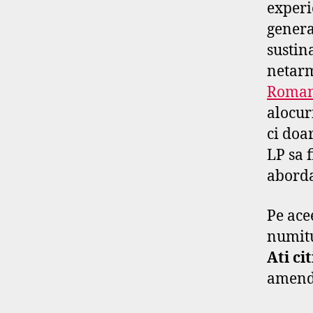
experi
genera
sustin
netarm
Romani
alocur
ci do
LP sa 
aborda
Pe ace
numitu
Ati c
amen