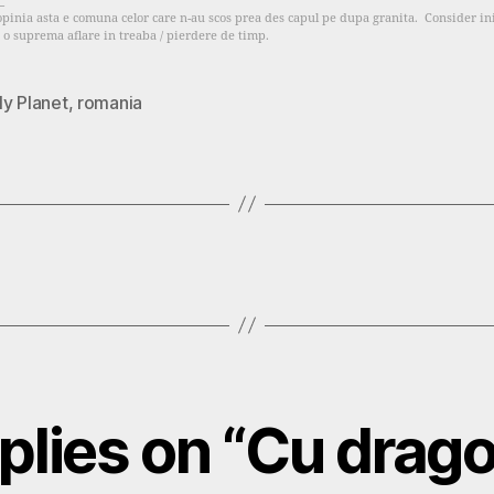
_
opinia asta e comuna celor care n-au scos prea des capul pe dupa granita. Consider ini
o suprema aflare in treaba / pierdere de timp.
ly Planet
,
romania
eplies on “Cu drago