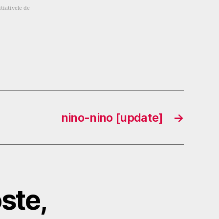
tiativele de
nino-nino [update]
→
ste,