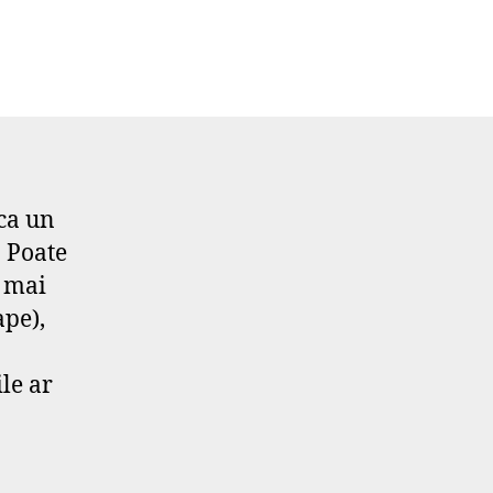
nca un
. Poate
a mai
ape),
ile ar