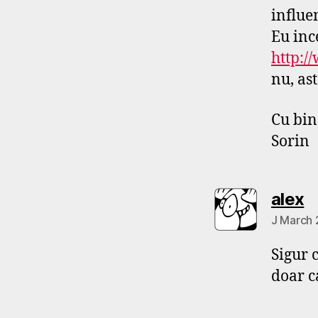
influe
Eu inc
http:/
nu, ast
Cu bin
Sorin
s
alex
J March 
Sigur 
doar ca