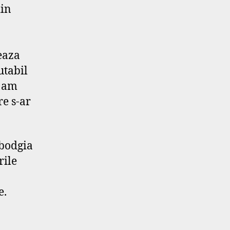
din
eaza
utabil
u am
re s-ar
mbodgia
rile
e.