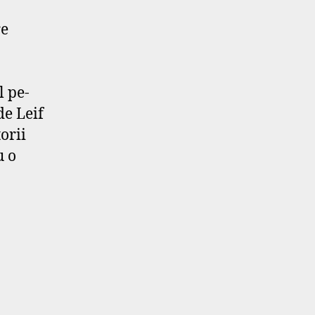
re
l pe-
de Leif
torii
u o