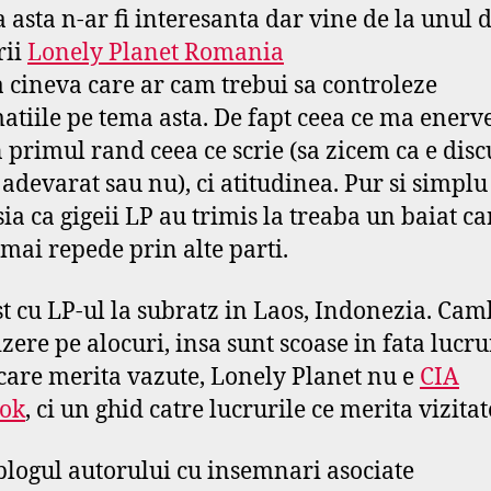
a asta n-ar fi interesanta dar vine de la unul 
rii
Lonely Planet Romania
a cineva care ar cam trebui sa controleze
atiile pe tema asta. De fapt ceea ce ma enerv
n primul rand ceea ce scrie (sa zicem ca e disc
 adevarat sau nu), ci atitudinea. Pur si simpl
ia ca gigeii LP au trimis la treaba un baiat ca
 mai repede prin alte parti.
t cu LP-ul la subratz in Laos, Indonezia. Ca
izere pe alocuri, insa sunt scoase in fata lucru
 care merita vazute, Lonely Planet nu e
CIA
ook
, ci un ghid catre lucrurile ce merita vizitat
 blogul autorului cu insemnari asociate