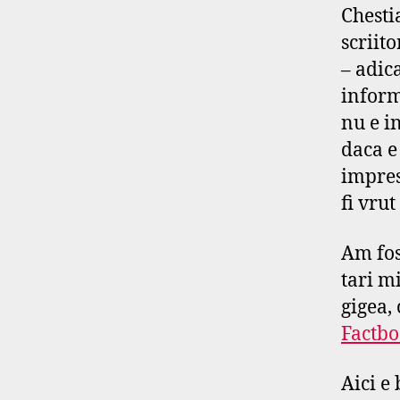
Chesti
scriito
– adic
inform
nu e i
daca e
impres
fi vrut
Am fos
tari m
gigea,
Factb
Aici e