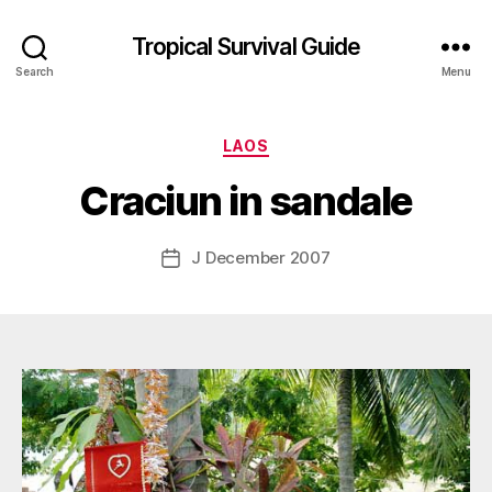
Tropical Survival Guide
Search
Menu
B
y
Categories
LAOS
g
o
Craciun in sandale
s
p
o
Post
J December 2007
Post
d
author
date
a
r
s
e
f