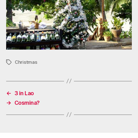
Christmas
Tags
←
3 in Lao
→
Cosmina?