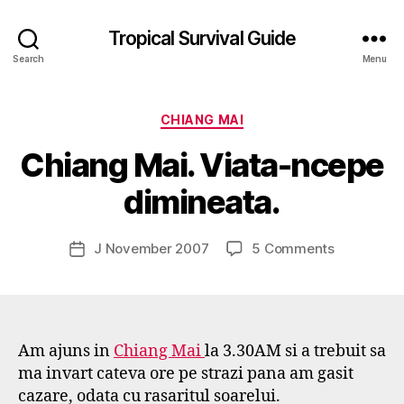
Tropical Survival Guide
Search
Menu
Categories
B
CHIANG MAI
y
Chiang Mai. Viata-ncepe
g
o
dimineata.
s
p
o
Post
on
J November 2007
5 Comments
Post
d
author
Chiang
date
a
Mai.
r
Viata-
s
ncepe
e
dimineata.
Am ajuns in
Chiang Mai
la 3.30AM si a trebuit sa
f
ma invart cateva ore pe strazi pana am gasit
cazare, odata cu rasaritul soarelui.