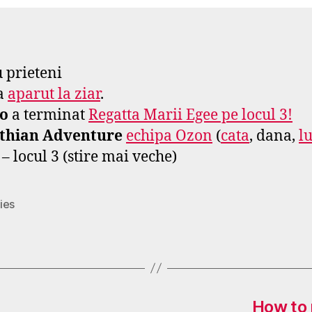
s
e
f
u prieteni
a
aparut la ziar
.
ro
a terminat
Regatta Marii Egee pe locul 3!
thian Adventure
echipa Ozon
(
cata
, dana,
lu
 – locul 3 (stire mai veche)
ies
How to 