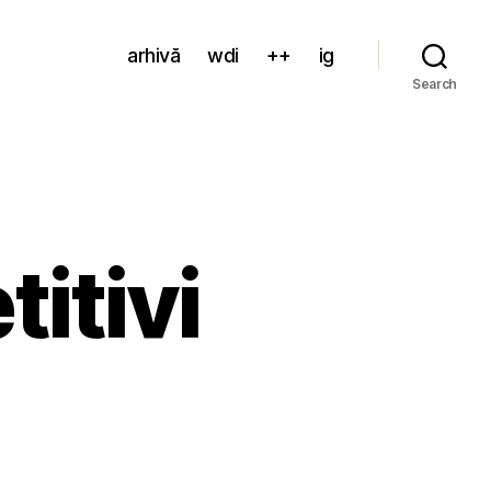
arhivă
wdi
++
ig
Search
itivi