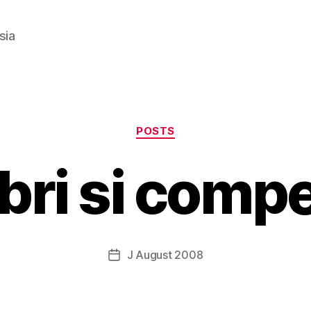
sia
Categories
POSTS
B
y
bri si compet
g
o
s
p
o
Post
J August 2008
Post
d
author
date
a
r