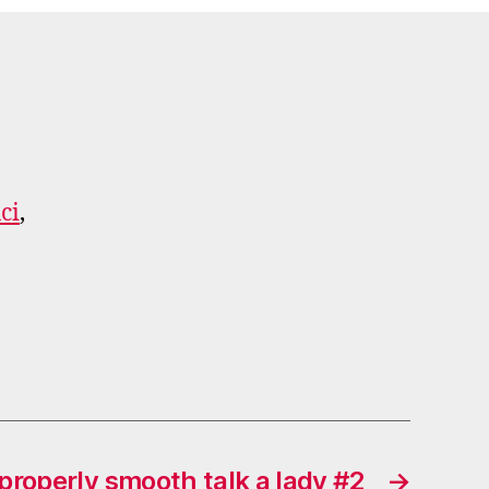
ci
,
properly smooth talk a lady #2
→