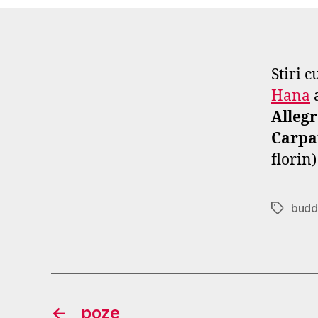
Stiri c
Hana
Alleg
Carpa
florin)
budd
Tags
←
poze