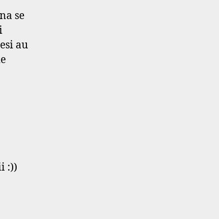
ana se
i
esi au
de
 :))