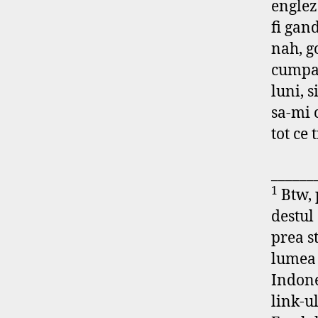
englez
fi gan
nah, g
cumpar
luni, 
sa-mi 
tot ce 
______
1
Btw, p
destul
prea s
lumea 
Indone
link-u