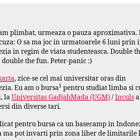
s
e
f
am plimbat, urmeaza o pauza aproximativa.
cuza: O sa ma joc in urmatoarele 6 luni prin 
zia in regim de viata studenteasca. Double t
, double the fun. Peter-panic :)
karta
, zice-se cel mai universitar oras din
1
zia. Eu am o bursa
pentru studiat limba si c
, la
Universitas GadjahMada (UGM)
/
Inculs
a
rsi din diverse tari.
icat pentru bursa ca un basecamp in Indonez
a ma pot invarti prin zona liber de limitarile 