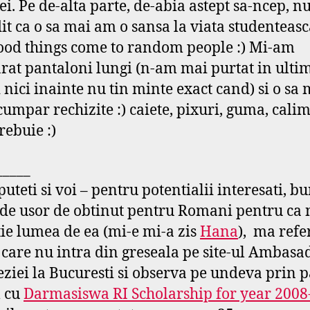
ei. Pe de-alta parte, de-abia astept sa-ncep, n
dit ca o sa mai am o sansa la viata studenteasc
ood things come to random people :)
Mi-am
at pantaloni lungi (n-am mai purtat in ultim
si nici inainte nu tin minte exact cand) si o sa
cumpar rechizite :) caiete, pixuri, guma, cali
trebuie :)
_____
uteti si voi – pentru potentialii interesati, bu
 de usor de obtinut pentru Romani pentru ca 
tie lumea de ea (mi-e mi-a zis
Hana
), ma refe
care nu intra din greseala pe site-ul Ambasa
ziei la Bucuresti si observa pe undeva prin 
l cu
Darmasiswa RI Scholarship for year 2008