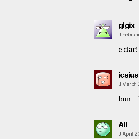
s
gigix
J Februa
e clar
icsius
J March 
bun… l
say
Ali
J April 2