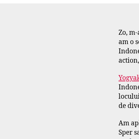
Zo, m-
am o s
Indone
action
Yogya
Indone
locului
de dive
Am apl
Sper s