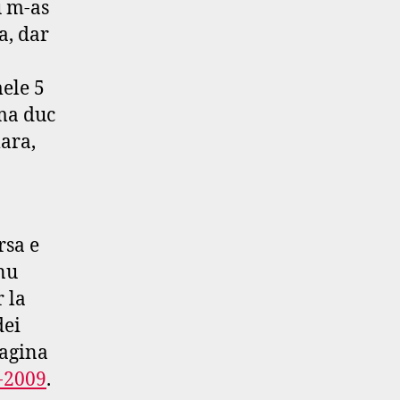
u m-as
a, dar
ele 5
 ma duc
mara,
rsa e
nu
r la
dei
pagina
-2009
.