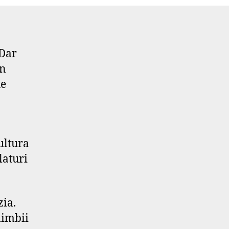
 Dar
in
he
ultura
laturi
ia.
limbii