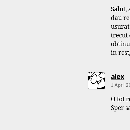
Salut,
dau re
usurat
trecut 
obtinu
in res
s
alex
J April 2
O tot r
Sper s