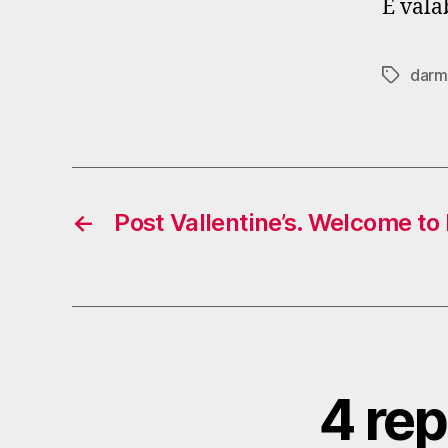
E vala
darm
Tags
←
Post Vallentine’s. Welcome to 
4 rep