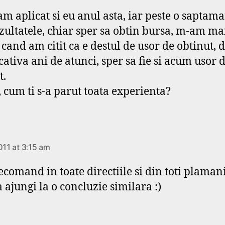
 am aplicat si eu anul asta, iar peste o saptam
zultatele, chiar sper sa obtin bursa, m-am ma
 cand am citit ca e destul de usor de obtinut, d
cativa ani de atunci, sper sa fie si acum usor 
t.
t, cum ti s-a parut toata experienta?
ays:
011 at 3:15 am
ecomand in toate directiile si din toti plamanii
a ajungi la o concluzie similara :)