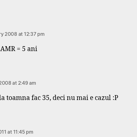
ays:
ry 2008 at 12:37 pm
! AMR = 5 ani
says:
2008 at 2:49 am
a toamna fac 35, deci nu mai e cazul :P
s:
011 at 11:45 pm