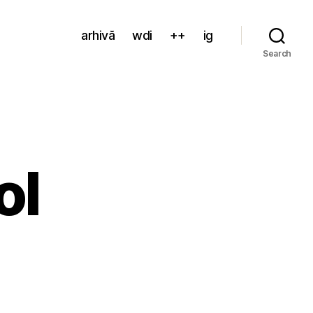
arhivă
wdi
++
ig
Search
ol